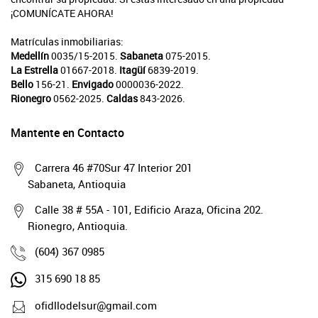
¡COMUNÍCATE AHORA!
Matrículas inmobiliarias:
Medellín
0035/15-2015.
Sabaneta
075-2015.
La Estrella
01667-2018.
Itagüí
6839-2019.
Bello
156-21.
Envigado
0000036-2022.
Rionegro
0562-2025.
Caldas
843-2026.
Mantente en Contacto
Carrera 46 #70Sur 47 Interior 201
Sabaneta, Antioquia
Calle 38 # 55A - 101, Edificio Araza, Oficina 202.
Rionegro, Antioquia.
(604) 367 0985
315 690 18 85
ofidllodelsur@gmail.com