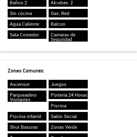
Baños:2
Alcobas: 2
Sin cócina
Gas: Red
Agua Caliente
Balcon
Sala Comedor
Camaras de
Seguridad
Zonas Comunes:
Ascensor
Juegos
Parqueadero
Portería:24 Horas
Visitantes
Piscina
Piscina infantil
Salón Social
Shut Basuras
Zonas Verde