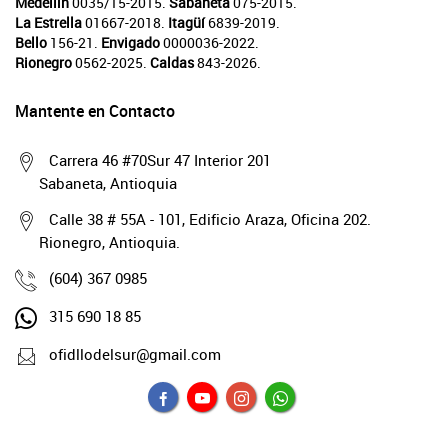
Medellín
0035/15-2015.
Sabaneta
075-2015.
La Estrella
01667-2018.
Itagüí
6839-2019.
Bello
156-21.
Envigado
0000036-2022.
Rionegro
0562-2025.
Caldas
843-2026.
Mantente en Contacto
Carrera 46 #70Sur 47 Interior 201
Sabaneta, Antioquia
Calle 38 # 55A - 101, Edificio Araza, Oficina 202.
Rionegro, Antioquia.
(604) 367 0985
315 690 18 85
ofidllodelsur@gmail.com