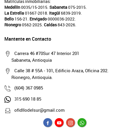
Matrículas inmobiliarias:
Medellín
0035/15-2015.
Sabaneta
075-2015.
La Estrella
01667-2018.
Itagüí
6839-2019.
Bello
156-21.
Envigado
0000036-2022.
Rionegro
0562-2025.
Caldas
843-2026.
Mantente en Contacto
Carrera 46 #70Sur 47 Interior 201
Sabaneta, Antioquia
Calle 38 # 55A - 101, Edificio Araza, Oficina 202.
Rionegro, Antioquia.
(604) 367 0985
315 690 18 85
ofidllodelsur@gmail.com