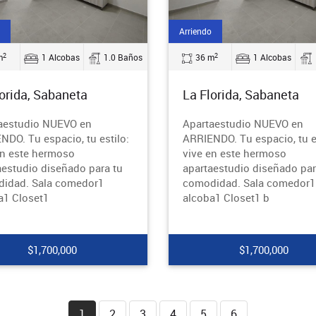
Arriendo
2
2
m
1 Alcobas
1.0 Baños
36 m
1 Alcobas
lorida, Sabaneta
La Florida, Sabaneta
aestudio NUEVO en
Apartaestudio NUEVO en
NDO. Tu espacio, tu estilo:
ARRIENDO. Tu espacio, tu es
en este hermoso
vive en este hermoso
aestudio diseñado para tu
apartaestudio diseñado par
idad. Sala comedor1
comodidad. Sala comedor1
a1 Closet1
alcoba1 Closet1 b
$1,700,000
$1,700,000
1
2
3
4
5
6