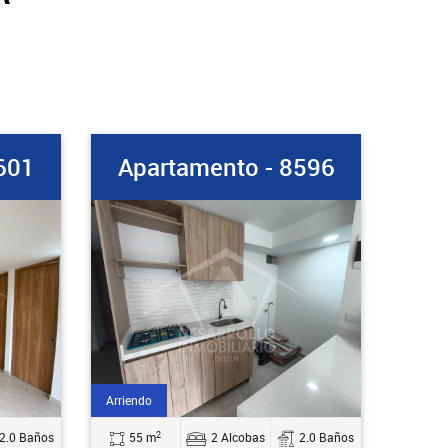
601
Apartamento - 8596
Arriendo
2
2.0 Baños
55 m
2 Alcobas
2.0 Baños