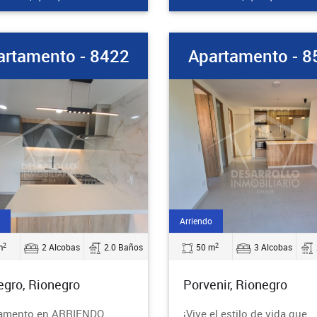
artamento - 8422
Apartamento - 8
Arriendo
2
2
m
2 Alcobas
2.0 Baños
50 m
3 Alcobas
egro, Rionegro
Porvenir, Rionegro
amento en ARRIENDO
¡Vive el estilo de vida que