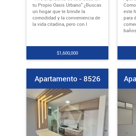
tu Propio Oasis Urbano" ¿Buscas
Comod
un hogar que te brinde la
este 
comodidad y la conveniencia de
para d
la vida citadina, pero con l
comed
baño
$1,600,000
Apartamento - 8526
Apa