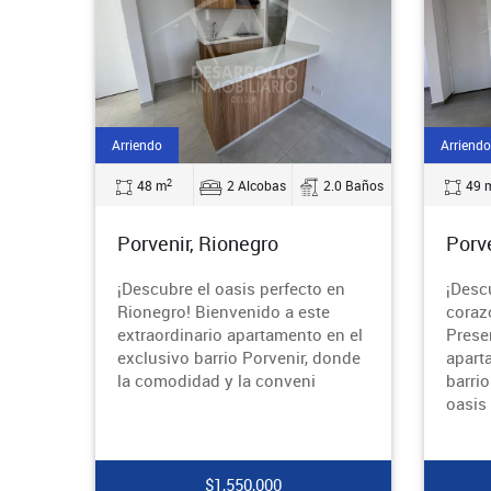
Arriendo
Arriendo
2
48 m
2 Alcobas
2.0 Baños
49 
Porvenir, Rionegro
Porve
¡Descubre el oasis perfecto en
¡Desc
Rionegro! Bienvenido a este
coraz
extraordinario apartamento en el
Prese
exclusivo barrio Porvenir, donde
apart
la comodidad y la conveni
barri
oasis
$1,550,000