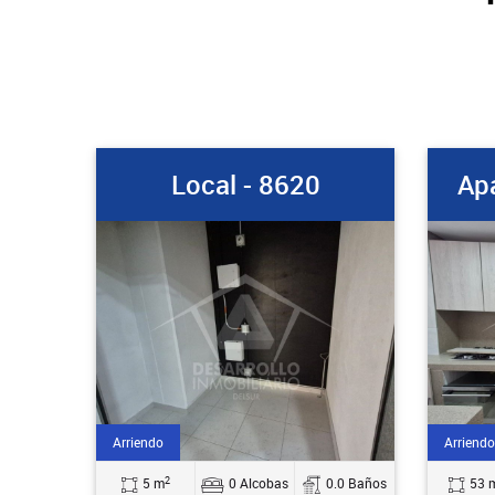
Local - 8620
Ap
Arriendo
Arriendo
2
5 m
0 Alcobas
0.0 Baños
53 