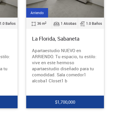
Arriendo
2
1.0 Baños
36 m
1 Alcobas
1.0 Baños
La Florida, Sabaneta
Apartaestudio NUEVO en
tilo:
ARRIENDO. Tu espacio, tu estilo:
vive en este hermoso
a tu
apartaestudio diseñado para tu
comodidad. Sala comedor1
alcoba1 Closet1 b
$1,700,000