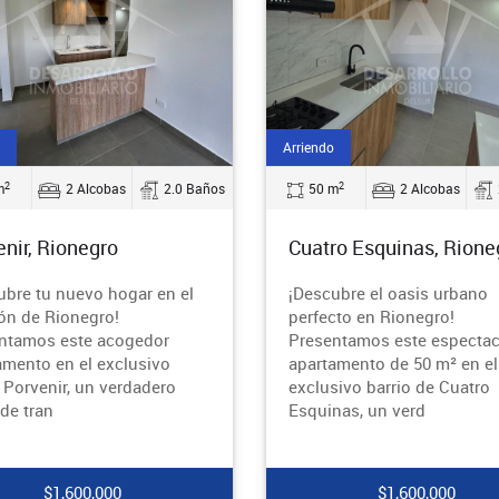
Arriendo
2
2
m
2 Alcobas
2.0 Baños
50 m
2 Alcobas
nir, Rionegro
Cuatro Esquinas, Rione
ubre tu nuevo hogar en el
¡Descubre el oasis urbano
ón de Rionegro!
perfecto en Rionegro!
ntamos este acogedor
Presentamos este espectac
amento en el exclusivo
apartamento de 50 m² en el
o Porvenir, un verdadero
exclusivo barrio de Cuatro
 de tran
Esquinas, un verd
$1,600,000
$1,600,000