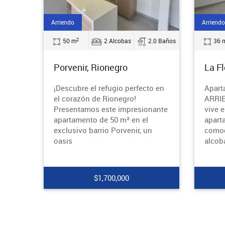
Arriendo
Arriendo
2
50 m
2 Alcobas
2.0 Baños
36 
Porvenir, Rionegro
La F
¡Descubre el refugio perfecto en
Apart
el corazón de Rionegro!
ARRIE
Presentamos este impresionante
vive 
apartamento de 50 m² en el
apart
exclusivo barrio Porvenir, un
comod
oasis
alcob
$1,700,000