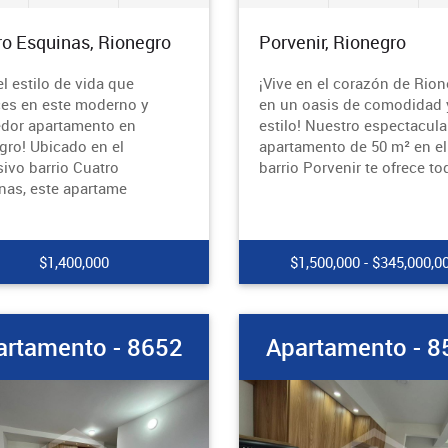
ro Esquinas, Rionegro
Porvenir, Rionegro
el estilo de vida que
¡Vive en el corazón de Rion
es en este moderno y
en un oasis de comodidad 
dor apartamento en
estilo! Nuestro espectacula
gro! Ubicado en el
apartamento de 50 m² en el
sivo barrio Cuatro
barrio Porvenir te ofrece to
nas, este apartame
$1,400,000
$1,500,000 - $345,000,0
artamento - 8652
Apartamento - 8