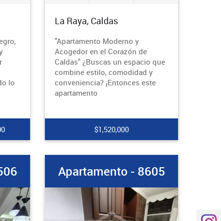
La Raya, Caldas
egro,
"Apartamento Moderno y
y
Acogedor en el Corazón de
r
Caldas" ¿Buscas un espacio que
combine estilo, comodidad y
do lo
conveniencia? ¡Entonces este
apartamento
00
$1,520,000
506
Apartamento - 8605