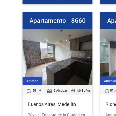
Apartamento - 8660
Ap
Arriendo
Arriendo
2
55 m
2 Alcobas
1.0 Baños
51 
Buenos Aires, Medellin
Rion
"Vive el Encanto de la Ciudad en
Apart