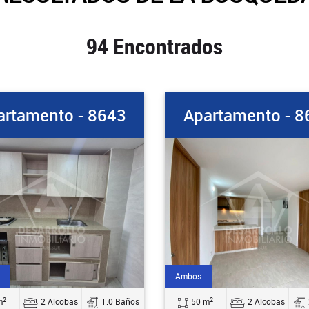
94 Encontrados
artamento - 8643
Apartamento - 8
Ambos
2
2
m
2 Alcobas
1.0 Baños
50 m
2 Alcobas