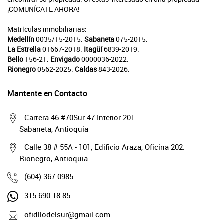
¡COMUNÍCATE AHORA!
Matrículas inmobiliarias:
Medellín
0035/15-2015.
Sabaneta
075-2015.
La Estrella
01667-2018.
Itagüí
6839-2019.
Bello
156-21.
Envigado
0000036-2022.
Rionegro
0562-2025.
Caldas
843-2026.
Mantente en Contacto
Carrera 46 #70Sur 47 Interior 201
Sabaneta, Antioquia
Calle 38 # 55A - 101, Edificio Araza, Oficina 202.
Rionegro, Antioquia.
(604) 367 0985
315 690 18 85
ofidllodelsur@gmail.com