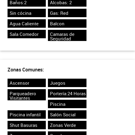
Baños:2
Alcobas: 2
Sin cócina
Gas: Red
Agua Caliente
Balcon
Sala Comedor
Camaras de
Seguridad
Zonas Comunes:
Ascensor
Juegos
Parqueadero
Portería:24 Horas
Visitantes
Piscina
Piscina infantil
Salón Social
Shut Basuras
Zonas Verde