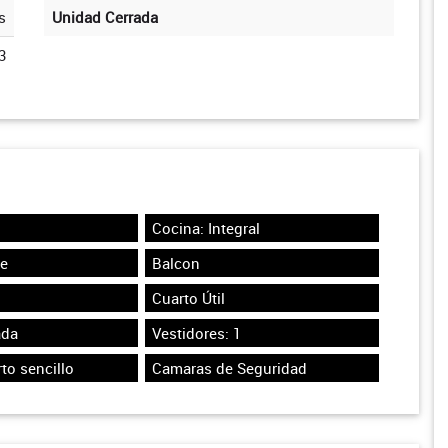
s
Unidad Cerrada
3
Cocina: Integral
te
Balcon
Cuarto Útil
ada
Vestidores: 1
to sencillo
Camaras de Seguridad