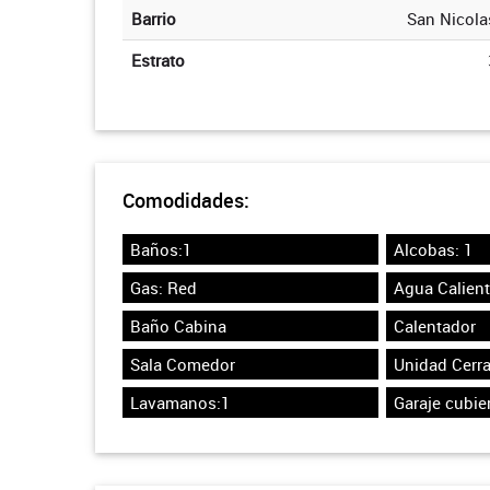
Barrio
San Nicola
Estrato
Comodidades:
Baños:1
Alcobas: 1
Gas: Red
Agua Calien
Baño Cabina
Calentador
Sala Comedor
Unidad Cerr
Lavamanos:1
Garaje cubier