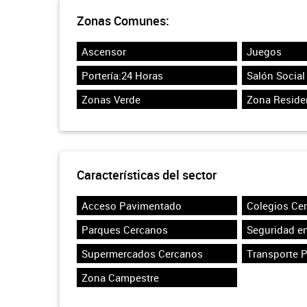
Zonas Comunes:
Ascensor
Juegos
Portería:24 Horas
Salón Social
Zonas Verde
Zona Reside
Características del sector
Acceso Pavimentado
Colegios Ce
Parques Cercanos
Seguridad en
Supermercados Cercanos
Transporte 
Zona Campestre