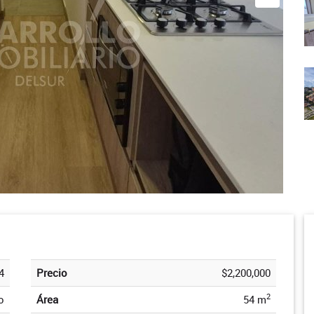
4
Precio
$2,200,000
2
o
Área
54 m