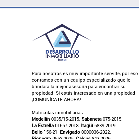
Para nosotros es muy importante servirle, por eso
contamos con un equipo especializado que le
brindará la mejor asesoría para encontrar su
propiedad. Si estás interesado en una propiedad
¡COMUNÍCATE AHORA!
Matrículas inmobiliarias:
Medellín
0035/15-2015.
Sabaneta
075-2015.
La Estrella
01667-2018.
Itagüí
6839-2019.
Bello
156-21.
Envigado
0000036-2022.
Rionegro
0562-2025.
Caldas
843-2026.