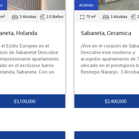
do
Ambos
2
2
 m
3 Alcobas
2.0 Baños
123 m
2 Alcobas
aneta, Ceramica
Rionegro, San Antonio 
Pereira
e en el corazón de Sabaneta!
¡Descubre el apartamento
ubre este moderno y
perfecto para tu estilo de v
edor apartamento de 74m²,
en Rionegro, San Antonio 
ado en el prestigioso barrio
Pereira! Ubicado en el piso 
repo Naranjo. 3 Alcobas2
este apartamento de 123 m
el r
$2,400,000
$4,500,000 - $895,000,0