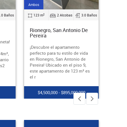
Arriendo
Arriendo
2
2
3.0 Baños
145 m
3 Alcobas
2.0 Baños
47 m
De
Medellin, Castropol
Saban
¿Buscas un espacio que
¡Descu
combine la elegancia, la
corazó
ida
funcionalidad y la ubicación
en el e
de
privilegiada? Entonces, este
Barque
9,
apartamento en el exclusivo
aparta
² es
barrio de Castro
cautiva
00
$5,700,000