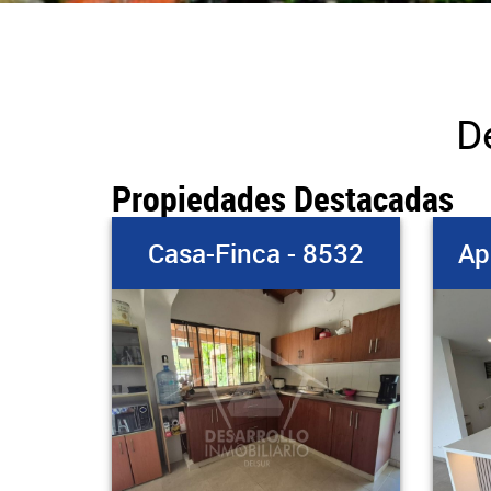
De
Propiedades Destacadas
8532
Apartamento - 8539
Ap