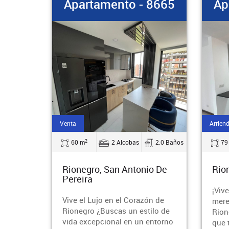
 8665
Apartamento - 8664
Ap
Arriendo
Venta
2
2.0 Baños
79 m
3 Alcobas
2.0 Baños
76
o De
Rionegro, Santa Ana
Rio
¡Vive el estilo de vida que
¡Des
ón de
mereces en el corazón de
Rion
ilo de
Rionegro! ¿Buscas un hogar
nuev
entorno
que te brinde comodidad,
barr