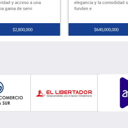
ancia y la comodidad se
de San Nicolás, este
en e
apartamento de
$640,000,000
$3,700,000