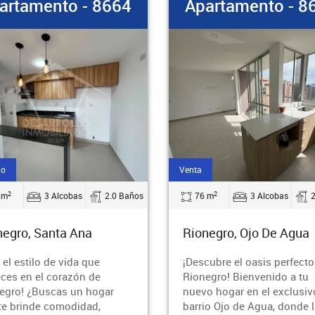
artamento - 8663
Apartamento - 8
Arriendo
2
2
 m
3 Alcobas
2.0 Baños
91 m
3 Alcobas
negro, Ojo De Agua
Rionegro, San Nicolas
cubre el oasis perfecto en
¡Vive el estilo de vida que
egro! Bienvenido a tu
mereces en este impresion
o hogar en el exclusivo
apartamento en Rionegro!
io Ojo de Agua, donde la
Ubicado en el exclusivo bar