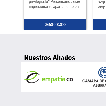
os este
seguridad y acceso a una
eleg
nto en
amplia gama de servi
fund
$2,800,000
Nuestros Aliados