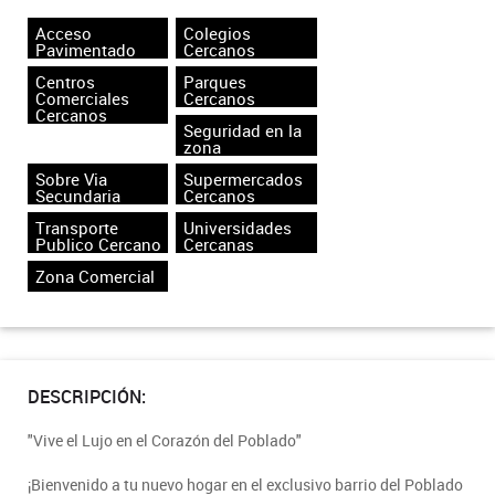
Acceso
Colegios
Pavimentado
Cercanos
Centros
Parques
Comerciales
Cercanos
Cercanos
Seguridad en la
zona
Sobre Via
Supermercados
Secundaria
Cercanos
Transporte
Universidades
Publico Cercano
Cercanas
Zona Comercial
DESCRIPCIÓN:
"Vive el Lujo en el Corazón del Poblado"
¡Bienvenido a tu nuevo hogar en el exclusivo barrio del Poblado