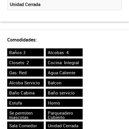
Unidad Cerrada
Comodidades:
Baños:3
Alcobas: 4
Closets: 2
Cocina: Integral
Gas: Red
Agua Caliente
Alcoba Servicio
Balcon
Baño Cabina
Baño servicio
Estufa
Horno
Se permiten
Parqueadero
mascotas
Cubierto
Sala Comedor
Unidad Cerrada