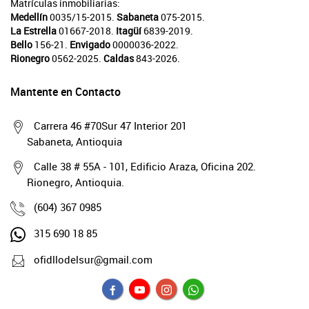
Matrículas inmobiliarias:
Medellín
0035/15-2015.
Sabaneta
075-2015.
La Estrella
01667-2018.
Itagüí
6839-2019.
Bello
156-21.
Envigado
0000036-2022.
Rionegro
0562-2025.
Caldas
843-2026.
Mantente en Contacto
Carrera 46 #70Sur 47 Interior 201
Sabaneta, Antioquia
Calle 38 # 55A - 101, Edificio Araza, Oficina 202.
Rionegro, Antioquia.
(604) 367 0985
315 690 18 85
ofidllodelsur@gmail.com