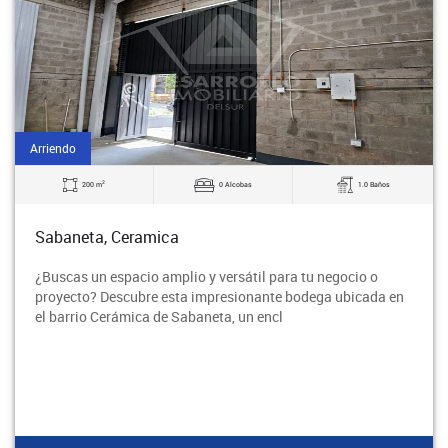
Arriendo
2
200 m
0 Alcobas
1.0 Baños
Sabaneta, Ceramica
¿Buscas un espacio amplio y versátil para tu negocio o
proyecto? Descubre esta impresionante bodega ubicada en
el barrio Cerámica de Sabaneta, un encl