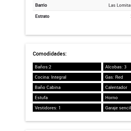
Barrio
Las Lomita
Estrato
Comodidades:
Baños:2
Alcobas: 3
Cocina: Integral
Gas: Red
Baño Cabina
Calentador
Estufa
Horno
Vestidores: 1
Garaje sencil