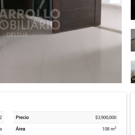
2
Precio
$3,900,000
2
a
Área
108 m