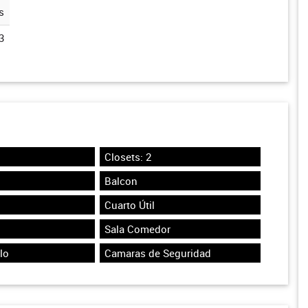
s
3
Closets: 2
Balcon
Cuarto Útil
Sala Comedor
lo
Camaras de Seguridad