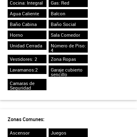
Cocina: Integral
Gas: Red
Agua Caliente
Balcon
Baño Cabina
Baño Social
Horno
Sala Comedor
Unidad Cerrada
Número de Piso:
4
Vestidores: 2
Zona Ropas
Lavamanos:2
Garaje cubierto
sencillo
Camaras de
Seguridad
Zonas Comunes:
Ascensor
Juegos