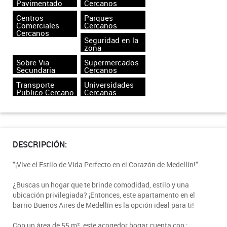
Pavimentado
Cercanos
Centros
Parques
Comerciales
Cercanos
Cercanos
Seguridad en la
zona
Sobre Via
Supermercados
Secundaria
Cercanos
Transporte
Universidades
Publico Cercano
Cercanas
DESCRIPCIÓN:
"¡Vive el Estilo de Vida Perfecto en el Corazón de Medellín!"
¿Buscas un hogar que te brinde comodidad, estilo y una
ubicación privilegiada? ¡Entonces, este apartamento en el
barrio Buenos Aires de Medellín es la opción ideal para ti!
Con un área de 55 m², este acogedor hogar cuenta con :