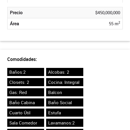
Precio
$450,000,000
2
Área
55 m
Comodidades:
Baños:2
Alcobas: 2
Closets: 2
Cocina: Integral
Gas: Red
Balcon
Baño Cabina
Baño Social
Cuarto Útil
Estufa
Sala Comedor
Lavamanos:2