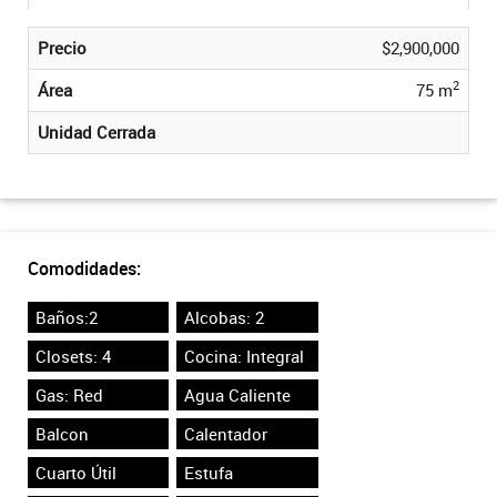
Precio
$2,900,000
2
Área
75 m
Unidad Cerrada
Comodidades:
Baños:2
Alcobas: 2
Closets: 4
Cocina: Integral
Gas: Red
Agua Caliente
Balcon
Calentador
Cuarto Útil
Estufa